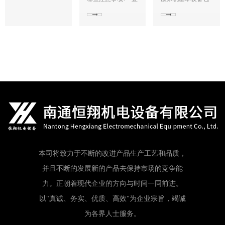
切/复合、折、焊
以来，钣金机箱加
括剪板机、数控冲
接、铆接、拼接、
工已成为加工行业
床、激光等离子、
成...
中较为突出的一种
水射流切割机、复
加工形式，如今很
合机、折弯机以及
多电...
各种辅...
本司将致力于不断的改进产品生产工艺和品质，
并且不断的发展新的产品去保持市场的竞争能
力。正朝着现代企业的方向与时间一同前进。
以"真诚、务实、优质、高效"为企业宗旨，竭诚
为各界人士服务。