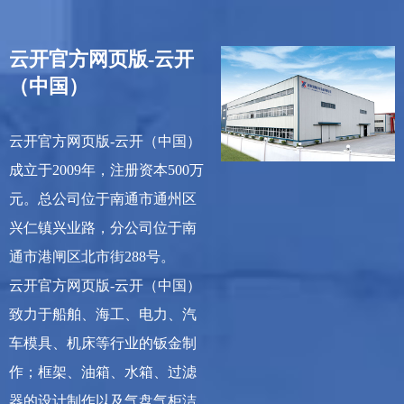
云开官方网页版-云开
（中国）
云开官方网页版-云开（中国）
成立于2009年，注册资本500万
元。总公司位于南通市通州区
兴仁镇兴业路，分公司位于南
通市港闸区北市街288号。
云开官方网页版-云开（中国）
致力于船舶、海工、电力、汽
车模具、机床等行业的钣金制
作；框架、油箱、水箱、过滤
器的设计制作以及气盘气柜洁