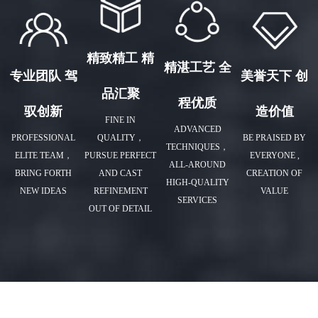
精致精工 精
精湛工艺 全
专业团队 驾
美誉天下 创
品汇聚
程优质
驭创新
造价值
FINE IN
ADVANCED
PROFESSIONAL
QUALITY，
BE PRAISED BY
TECHNIQUES，
ELITE TEAM，
PURSUE PERFECT
EVERYONE ,
ALL-AROUND
BRING FORTH
AND CAST
CREATION OF
HIGH-QUALITY
NEW IDEAS
REFINEMENT
VALUE
SERVICES
OUT OF DETAIL